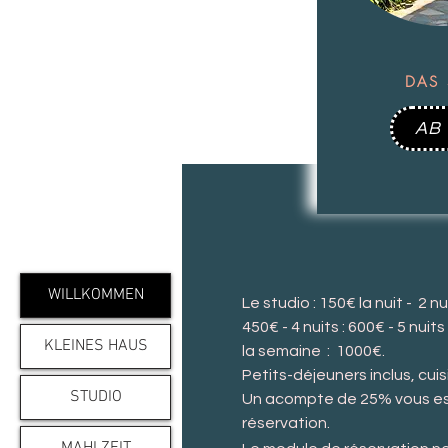
DAS 
AB
WILLKOMMEN
Le studio : 150€ la nuit - 2 nu
450
€ -
4
nuits : 600€ - 5
nuits
KLEINES HAUS
l
a semaine : 1000€.
Petits-déjeuners inclus, cuis
STUDIO
Un acompte de 25% vous es
réservation.