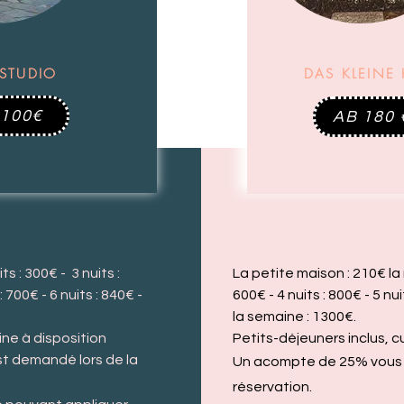
STUDIO
DAS KLEINE
 100€
AB 180 
its : 300
€ - 3 nuits :
La petite maison
: 210€ la 
 : 700
€ - 6 nuits : 840€ -
600€ - 4 nuits : 800€ - 5 nu
la semaine : 1300€.
ine à disposition
Petits-déjeuners inclus, c
t demandé lors de la
Un acompte de 25% vous 
réservation.