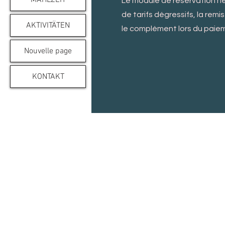
MAHLZEIT
Le module de réservation n
de tarifs
dégressifs, la remi
AKTIVITÄTEN
le complément lors du paiem
Nouvelle page
KONTAKT