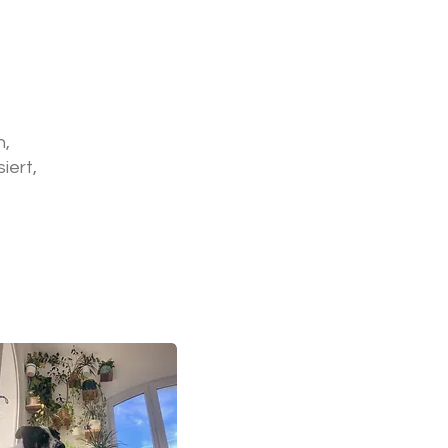
n,
iert,