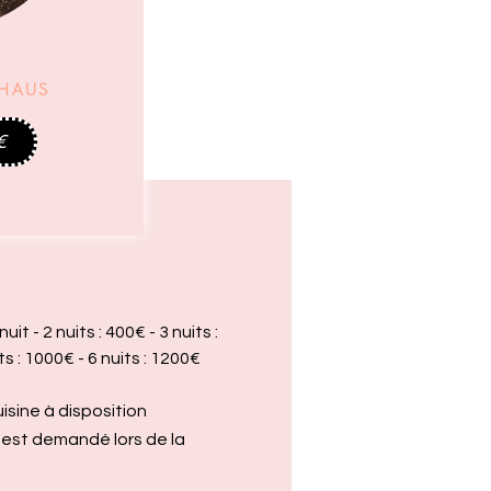
 HAUS
€
nuit - 2 nuits : 400€ - 3 nuits :
its : 1000€
- 6 nuits : 1200
€
uisine à disposition
est demandé lors de la