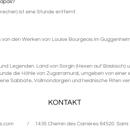
 Tapas?
echer) ist eine Stunde entfernt.
h von den Werken von Louise Bourgeois im Guggenheim 
 und Legenden. Land von Sorgin (Hexen auf Baskisch) u
Stunde die Höhle von Zugarramurdi, umgeben von einer e
edene Sabbate, Vollmondorgien und heidnische Riten ver
KONTAKT
s.com
/
1435 Chemin des Carrières
64520
Sami